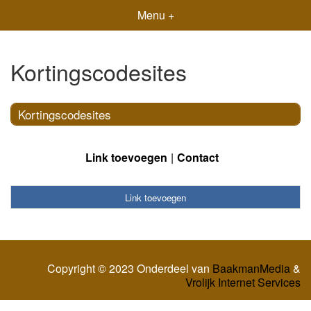
Menu +
Kortingscodesites
Kortingscodesites
Link toevoegen
Contact
Link toevoegen
Copyright © 2023 Onderdeel van
BaakmanMedia
&
Vrolijk Internet Services